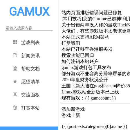
GAMUX
站内页面排版错误问题已修复
[常用技巧]您的Chrome已超神!利用
关于出错两年没人修的游戏HackNe
大佬们，有些游戏版本太老该更
本站正式支持ARM架构
游戏列表
打赏我们
本站已迁移至香港服务器
搜索功能已回归
新闻资讯
如何注销本站账户
gamux游戏打包工具发布
帮助文档
部分游戏不兼容高分辨率屏幕的
2020年度财务状况公开
愿望清单
王国：新大陆在gog和steam降价8
Linux游戏站全新版本已上线
交流面板
现有游戏：{{ gamecount }}
打赏本站
添加新游戏
游戏上新
{{ (post.exts.categories)[0].name }}