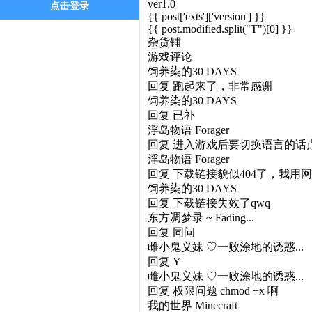
ver1.0
点击登录
{{ post['exts']['version'] }}
{{ post.modified.split("T")[0] }}
杂货铺
游戏评论
饲养染的30 DAYS
回复
跑起来了，非常感谢
饲养染的30 DAYS
回复
已补
浮岛物语 Forager
回复
进入游戏后要切换语言的话点 Se
浮岛物语 Forager
回复
下载链接貌似404了，我用网
饲养染的30 DAYS
回复
下载链接失效了qwq
东方凋梦录 ~ Fading...
回复
同问
雌小鬼义妹 ♡一败涂地的诱惑...
回复
Y
雌小鬼义妹 ♡一败涂地的诱惑...
回复
权限问题 chmod +x 啊
我的世界 Minecraft