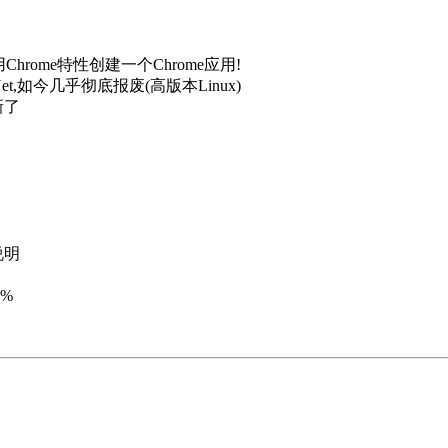
Chrome特性创建一个Chrome应用!
t,如今几乎彻底报废(高版本Linux)
新了
说明
5%