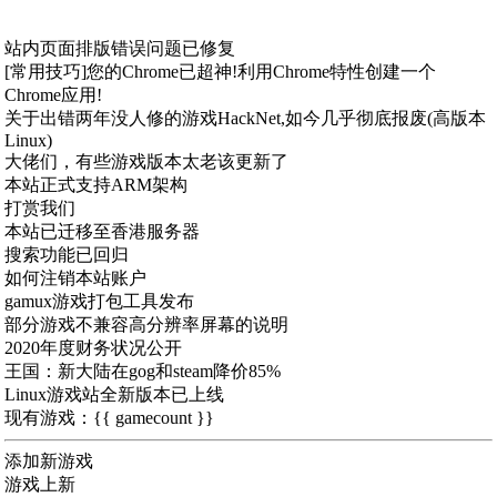
站内页面排版错误问题已修复
[常用技巧]您的Chrome已超神!利用Chrome特性创建一个
Chrome应用!
关于出错两年没人修的游戏HackNet,如今几乎彻底报废(高版本
Linux)
大佬们，有些游戏版本太老该更新了
本站正式支持ARM架构
打赏我们
本站已迁移至香港服务器
搜索功能已回归
如何注销本站账户
gamux游戏打包工具发布
部分游戏不兼容高分辨率屏幕的说明
2020年度财务状况公开
王国：新大陆在gog和steam降价85%
Linux游戏站全新版本已上线
现有游戏：{{ gamecount }}
添加新游戏
游戏上新