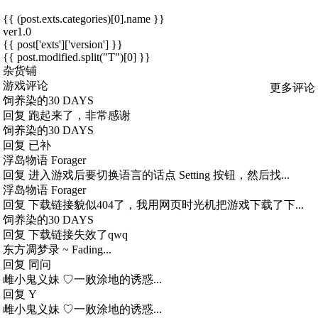
{{ (post.exts.categories)[0].name }}
ver1.0
{{ post['exts']['version'] }}
{{ post.modified.split("T")[0] }}
杂货铺
游戏评论
更多评论
饲养染的30 DAYS
回复
跑起来了，非常感谢
饲养染的30 DAYS
回复
已补
浮岛物语 Forager
回复
进入游戏后要切换语言的话点 Setting 按钮，然后找...
浮岛物语 Forager
回复
下载链接貌似404了，我用网页时光机把游戏下载了下...
饲养染的30 DAYS
回复
下载链接失效了qwq
东方凋梦录 ~ Fading...
回复
同问
雌小鬼义妹 ♡一败涂地的诱惑...
回复
Y
雌小鬼义妹 ♡一败涂地的诱惑...