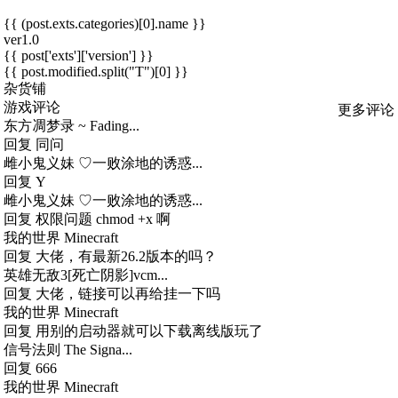
{{ (post.exts.categories)[0].name }}
ver1.0
{{ post['exts']['version'] }}
{{ post.modified.split("T")[0] }}
杂货铺
游戏评论
更多评论
东方凋梦录 ~ Fading...
回复
同问
雌小鬼义妹 ♡一败涂地的诱惑...
回复
Y
雌小鬼义妹 ♡一败涂地的诱惑...
回复
权限问题 chmod +x 啊
我的世界 Minecraft
回复
大佬，有最新26.2版本的吗？
英雄无敌3[死亡阴影]vcm...
回复
大佬，链接可以再给挂一下吗
我的世界 Minecraft
回复
用别的启动器就可以下载离线版玩了
信号法则 The Signa...
回复
666
我的世界 Minecraft