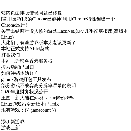
站内页面排版错误问题已修复
[常用技巧]您的Chrome已超神!利用Chrome特性创建一个
Chrome应用!
关于出错两年没人修的游戏HackNet,如今几乎彻底报废(高版本
Linux)
大佬们，有些游戏版本太老该更新了
本站正式支持ARM架构
打赏我们
本站已迁移至香港服务器
搜索功能已回归
如何注销本站账户
gamux游戏打包工具发布
部分游戏不兼容高分辨率屏幕的说明
2020年度财务状况公开
王国：新大陆在gog和steam降价85%
Linux游戏站全新版本已上线
现有游戏：{{ gamecount }}
添加新游戏
游戏上新