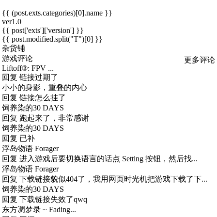
{{ (post.exts.categories)[0].name }}
ver1.0
{{ post['exts']['version'] }}
{{ post.modified.split("T")[0] }}
杂货铺
游戏评论
更多评论
Liftoff®: FPV ...
回复
链接过期了
小小的身影，重叠的内心
回复
链接怎么挂了
饲养染的30 DAYS
回复
跑起来了，非常感谢
饲养染的30 DAYS
回复
已补
浮岛物语 Forager
回复
进入游戏后要切换语言的话点 Setting 按钮，然后找...
浮岛物语 Forager
回复
下载链接貌似404了，我用网页时光机把游戏下载了下...
饲养染的30 DAYS
回复
下载链接失效了qwq
东方凋梦录 ~ Fading...