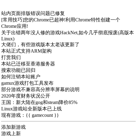
站内页面排版错误问题已修复
[常用技巧]您的Chrome已超神!利用Chrome特性创建一个
Chrome应用!
关于出错两年没人修的游戏HackNet,如今几乎彻底报废(高版本
Linux)
大佬们，有些游戏版本太老该更新了
本站正式支持ARM架构
打赏我们
本站已迁移至香港服务器
搜索功能已回归
如何注销本站账户
gamux游戏打包工具发布
部分游戏不兼容高分辨率屏幕的说明
2020年度财务状况公开
王国：新大陆在gog和steam降价85%
Linux游戏站全新版本已上线
现有游戏：{{ gamecount }}
添加新游戏
游戏上新