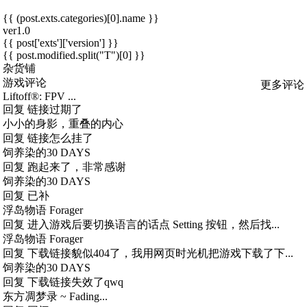
{{ (post.exts.categories)[0].name }}
ver1.0
{{ post['exts']['version'] }}
{{ post.modified.split("T")[0] }}
杂货铺
游戏评论
更多评论
Liftoff®: FPV ...
回复
链接过期了
小小的身影，重叠的内心
回复
链接怎么挂了
饲养染的30 DAYS
回复
跑起来了，非常感谢
饲养染的30 DAYS
回复
已补
浮岛物语 Forager
回复
进入游戏后要切换语言的话点 Setting 按钮，然后找...
浮岛物语 Forager
回复
下载链接貌似404了，我用网页时光机把游戏下载了下...
饲养染的30 DAYS
回复
下载链接失效了qwq
东方凋梦录 ~ Fading...