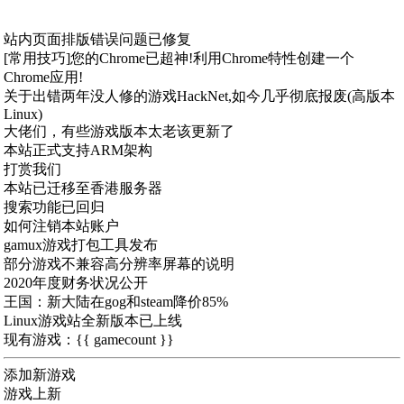
站内页面排版错误问题已修复
[常用技巧]您的Chrome已超神!利用Chrome特性创建一个
Chrome应用!
关于出错两年没人修的游戏HackNet,如今几乎彻底报废(高版本
Linux)
大佬们，有些游戏版本太老该更新了
本站正式支持ARM架构
打赏我们
本站已迁移至香港服务器
搜索功能已回归
如何注销本站账户
gamux游戏打包工具发布
部分游戏不兼容高分辨率屏幕的说明
2020年度财务状况公开
王国：新大陆在gog和steam降价85%
Linux游戏站全新版本已上线
现有游戏：{{ gamecount }}
添加新游戏
游戏上新