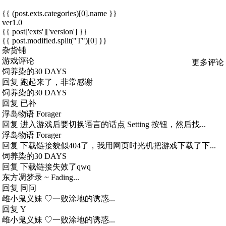
{{ (post.exts.categories)[0].name }}
ver1.0
{{ post['exts']['version'] }}
{{ post.modified.split("T")[0] }}
杂货铺
游戏评论
更多评论
饲养染的30 DAYS
回复
跑起来了，非常感谢
饲养染的30 DAYS
回复
已补
浮岛物语 Forager
回复
进入游戏后要切换语言的话点 Setting 按钮，然后找...
浮岛物语 Forager
回复
下载链接貌似404了，我用网页时光机把游戏下载了下...
饲养染的30 DAYS
回复
下载链接失效了qwq
东方凋梦录 ~ Fading...
回复
同问
雌小鬼义妹 ♡一败涂地的诱惑...
回复
Y
雌小鬼义妹 ♡一败涂地的诱惑...