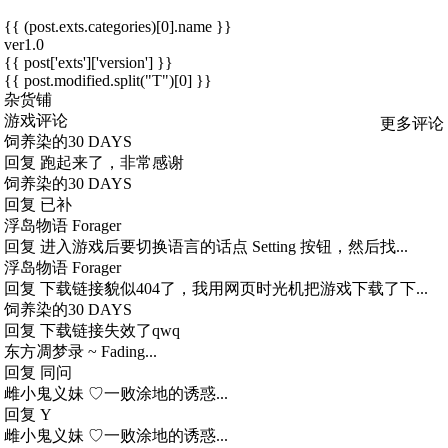
{{ (post.exts.categories)[0].name }}
ver1.0
{{ post['exts']['version'] }}
{{ post.modified.split("T")[0] }}
杂货铺
游戏评论
更多评论
饲养染的30 DAYS
回复
跑起来了，非常感谢
饲养染的30 DAYS
回复
已补
浮岛物语 Forager
回复
进入游戏后要切换语言的话点 Setting 按钮，然后找...
浮岛物语 Forager
回复
下载链接貌似404了，我用网页时光机把游戏下载了下...
饲养染的30 DAYS
回复
下载链接失效了qwq
东方凋梦录 ~ Fading...
回复
同问
雌小鬼义妹 ♡一败涂地的诱惑...
回复
Y
雌小鬼义妹 ♡一败涂地的诱惑...