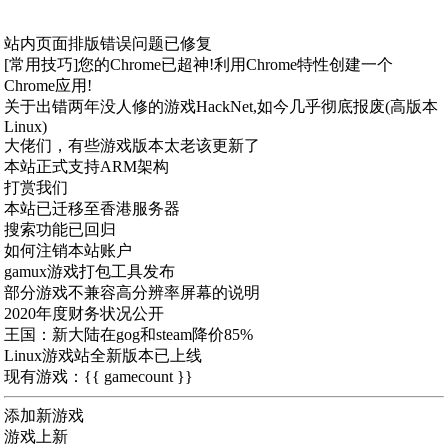
站内页面排版错误问题已修复
[常用技巧]您的Chrome已超神!利用Chrome特性创建一个
Chrome应用!
关于出错两年没人修的游戏HackNet,如今几乎彻底报废(高版本
Linux)
大佬们，有些游戏版本太老该更新了
本站正式支持ARM架构
打赏我们
本站已迁移至香港服务器
搜索功能已回归
如何注销本站账户
gamux游戏打包工具发布
部分游戏不兼容高分辨率屏幕的说明
2020年度财务状况公开
王国：新大陆在gog和steam降价85%
Linux游戏站全新版本已上线
现有游戏：{{ gamecount }}
添加新游戏
游戏上新