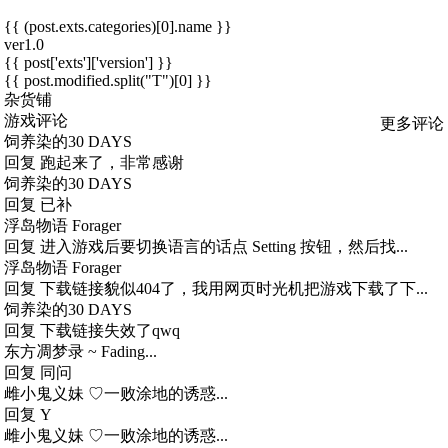
{{ (post.exts.categories)[0].name }}
ver1.0
{{ post['exts']['version'] }}
{{ post.modified.split("T")[0] }}
杂货铺
游戏评论
更多评论
饲养染的30 DAYS
回复
跑起来了，非常感谢
饲养染的30 DAYS
回复
已补
浮岛物语 Forager
回复
进入游戏后要切换语言的话点 Setting 按钮，然后找...
浮岛物语 Forager
回复
下载链接貌似404了，我用网页时光机把游戏下载了下...
饲养染的30 DAYS
回复
下载链接失效了qwq
东方凋梦录 ~ Fading...
回复
同问
雌小鬼义妹 ♡一败涂地的诱惑...
回复
Y
雌小鬼义妹 ♡一败涂地的诱惑...