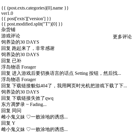
{{ (post.exts.categories)[0].name }}
ver1.0
{{ post['exts']['version'] }}
{{ post.modified.split("T")[0] }}
杂货铺
游戏评论
更多评论
饲养染的30 DAYS
回复
跑起来了，非常感谢
饲养染的30 DAYS
回复
已补
浮岛物语 Forager
回复
进入游戏后要切换语言的话点 Setting 按钮，然后找...
浮岛物语 Forager
回复
下载链接貌似404了，我用网页时光机把游戏下载了下...
饲养染的30 DAYS
回复
下载链接失效了qwq
东方凋梦录 ~ Fading...
回复
同问
雌小鬼义妹 ♡一败涂地的诱惑...
回复
Y
雌小鬼义妹 ♡一败涂地的诱惑...