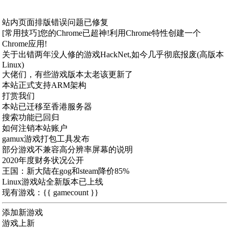
站内页面排版错误问题已修复
[常用技巧]您的Chrome已超神!利用Chrome特性创建一个
Chrome应用!
关于出错两年没人修的游戏HackNet,如今几乎彻底报废(高版本
Linux)
大佬们，有些游戏版本太老该更新了
本站正式支持ARM架构
打赏我们
本站已迁移至香港服务器
搜索功能已回归
如何注销本站账户
gamux游戏打包工具发布
部分游戏不兼容高分辨率屏幕的说明
2020年度财务状况公开
王国：新大陆在gog和steam降价85%
Linux游戏站全新版本已上线
现有游戏：{{ gamecount }}
添加新游戏
游戏上新