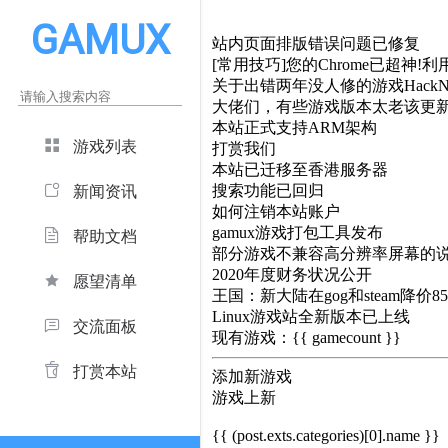
GAMUX
站内页面排版错误问题已修复
[常用技巧]您的Chrome已超神!利用
关于出错两年没人修的游戏HackNe
大佬们，有些游戏版本太老该更
本站正式支持ARM架构
游戏列表
打赏我们
本站已迁移至香港服务器
搜索功能已回归
新闻资讯
如何注销本站账户
gamux游戏打包工具发布
帮助文档
部分游戏不兼容高分辨率屏幕的
2020年度财务状况公开
愿望清单
王国：新大陆在gog和steam降价8
Linux游戏站全新版本已上线
交流面板
现有游戏：{{ gamecount }}
打赏本站
添加新游戏
游戏上新
{{ (post.exts.categories)[0].name }}