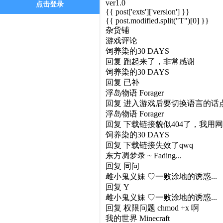
ver1.0
点击登录
{{ post['exts']['version'] }}
{{ post.modified.split("T")[0] }}
杂货铺
游戏评论
饲养染的30 DAYS
回复
跑起来了，非常感谢
饲养染的30 DAYS
回复
已补
浮岛物语 Forager
回复
进入游戏后要切换语言的话点 Se
浮岛物语 Forager
回复
下载链接貌似404了，我用网
饲养染的30 DAYS
回复
下载链接失效了qwq
东方凋梦录 ~ Fading...
回复
同问
雌小鬼义妹 ♡一败涂地的诱惑...
回复
Y
雌小鬼义妹 ♡一败涂地的诱惑...
回复
权限问题 chmod +x 啊
我的世界 Minecraft