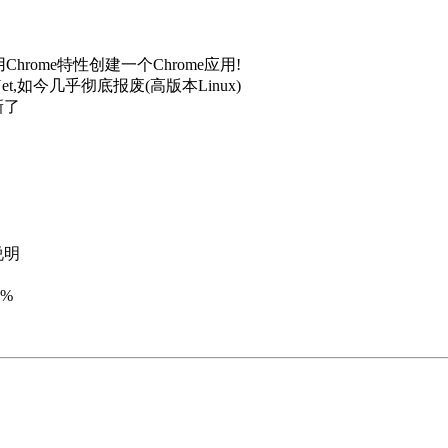
Chrome特性创建一个Chrome应用!
t,如今几乎彻底报废(高版本Linux)
新了
说明
5%