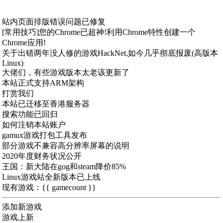
站内页面排版错误问题已修复
[常用技巧]您的Chrome已超神!利用Chrome特性创建一个
Chrome应用!
关于出错两年没人修的游戏HackNet,如今几乎彻底报废(高版本
Linux)
大佬们，有些游戏版本太老该更新了
本站正式支持ARM架构
打赏我们
本站已迁移至香港服务器
搜索功能已回归
如何注销本站账户
gamux游戏打包工具发布
部分游戏不兼容高分辨率屏幕的说明
2020年度财务状况公开
王国：新大陆在gog和steam降价85%
Linux游戏站全新版本已上线
现有游戏：{{ gamecount }}
添加新游戏
游戏上新