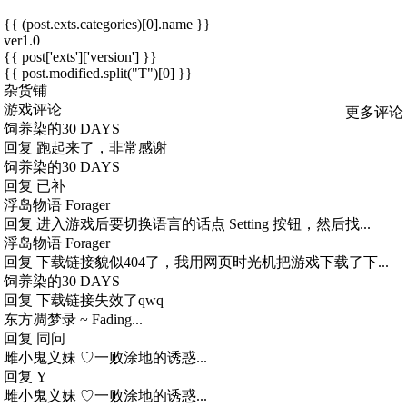
{{ (post.exts.categories)[0].name }}
ver1.0
{{ post['exts']['version'] }}
{{ post.modified.split("T")[0] }}
杂货铺
游戏评论
更多评论
饲养染的30 DAYS
回复
跑起来了，非常感谢
饲养染的30 DAYS
回复
已补
浮岛物语 Forager
回复
进入游戏后要切换语言的话点 Setting 按钮，然后找...
浮岛物语 Forager
回复
下载链接貌似404了，我用网页时光机把游戏下载了下...
饲养染的30 DAYS
回复
下载链接失效了qwq
东方凋梦录 ~ Fading...
回复
同问
雌小鬼义妹 ♡一败涂地的诱惑...
回复
Y
雌小鬼义妹 ♡一败涂地的诱惑...