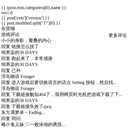
{{ (post.exts.categories)[0].name }}
ver1.0
{{ post['exts']['version'] }}
{{ post.modified.split("T")[0] }}
杂货铺
游戏评论
更多评论
小小的身影，重叠的内心
回复
链接怎么挂了
饲养染的30 DAYS
回复
跑起来了，非常感谢
饲养染的30 DAYS
回复
已补
浮岛物语 Forager
回复
进入游戏后要切换语言的话点 Setting 按钮，然后找...
浮岛物语 Forager
回复
下载链接貌似404了，我用网页时光机把游戏下载了下...
饲养染的30 DAYS
回复
下载链接失效了qwq
东方凋梦录 ~ Fading...
回复
同问
雌小鬼义妹 ♡一败涂地的诱惑...