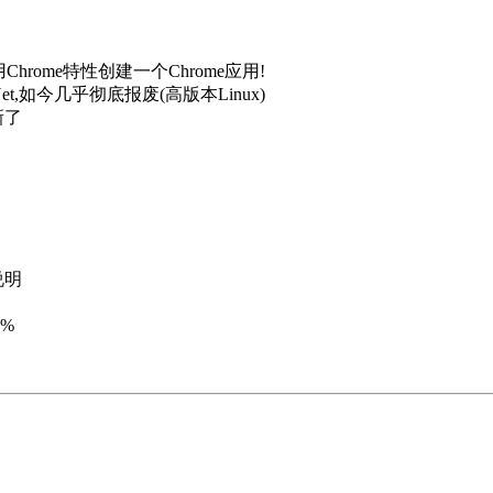
Chrome特性创建一个Chrome应用!
t,如今几乎彻底报废(高版本Linux)
新了
说明
5%