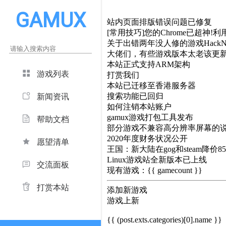
GAMUX
站内页面排版错误问题已修复
[常用技巧]您的Chrome已超神!利用
关于出错两年没人修的游戏HackNe
大佬们，有些游戏版本太老该更
本站正式支持ARM架构
游戏列表
打赏我们
本站已迁移至香港服务器
搜索功能已回归
新闻资讯
如何注销本站账户
gamux游戏打包工具发布
帮助文档
部分游戏不兼容高分辨率屏幕的
2020年度财务状况公开
愿望清单
王国：新大陆在gog和steam降价8
Linux游戏站全新版本已上线
交流面板
现有游戏：{{ gamecount }}
打赏本站
添加新游戏
游戏上新
{{ (post.exts.categories)[0].name }}