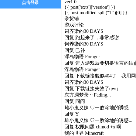
ver1.0
点击登录
{{ post['exts']['version'] }}
{{ post.modified.split("T")[0] }}
杂货铺
游戏评论
饲养染的30 DAYS
回复
跑起来了，非常感谢
饲养染的30 DAYS
回复
已补
浮岛物语 Forager
回复
进入游戏后要切换语言的话点 Se
浮岛物语 Forager
回复
下载链接貌似404了，我用网
饲养染的30 DAYS
回复
下载链接失效了qwq
东方凋梦录 ~ Fading...
回复
同问
雌小鬼义妹 ♡一败涂地的诱惑...
回复
Y
雌小鬼义妹 ♡一败涂地的诱惑...
回复
权限问题 chmod +x 啊
我的世界 Minecraft