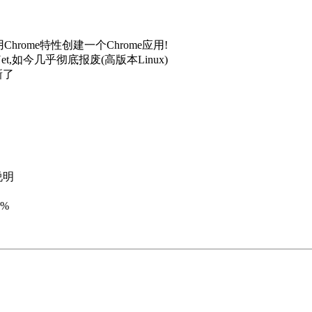
Chrome特性创建一个Chrome应用!
t,如今几乎彻底报废(高版本Linux)
新了
说明
5%