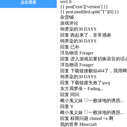
ver1.0
点击登录
{{ post['exts']['version'] }}
{{ post.modified.split("T")[0] }}
杂货铺
游戏评论
饲养染的30 DAYS
回复
跑起来了，非常感谢
饲养染的30 DAYS
回复
已补
浮岛物语 Forager
回复
进入游戏后要切换语言的话点 Se
浮岛物语 Forager
回复
下载链接貌似404了，我用网
饲养染的30 DAYS
回复
下载链接失效了qwq
东方凋梦录 ~ Fading...
回复
同问
雌小鬼义妹 ♡一败涂地的诱惑...
回复
Y
雌小鬼义妹 ♡一败涂地的诱惑...
回复
权限问题 chmod +x 啊
我的世界 Minecraft