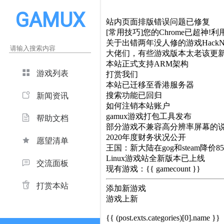
GAMUX
站内页面排版错误问题已修复
[常用技巧]您的Chrome已超神!利用
关于出错两年没人修的游戏HackNe
大佬们，有些游戏版本太老该更
本站正式支持ARM架构
游戏列表
打赏我们
本站已迁移至香港服务器
搜索功能已回归
新闻资讯
如何注销本站账户
gamux游戏打包工具发布
帮助文档
部分游戏不兼容高分辨率屏幕的
2020年度财务状况公开
愿望清单
王国：新大陆在gog和steam降价8
Linux游戏站全新版本已上线
交流面板
现有游戏：{{ gamecount }}
打赏本站
添加新游戏
游戏上新
{{ (post.exts.categories)[0].name }}