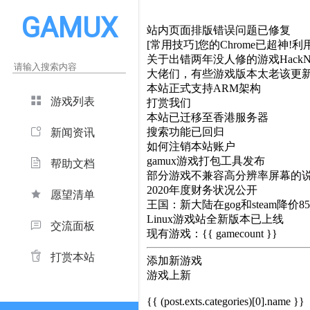
GAMUX
站内页面排版错误问题已修复
[常用技巧]您的Chrome已超神!利用
关于出错两年没人修的游戏HackNe
大佬们，有些游戏版本太老该更
本站正式支持ARM架构
游戏列表
打赏我们
本站已迁移至香港服务器
搜索功能已回归
新闻资讯
如何注销本站账户
gamux游戏打包工具发布
帮助文档
部分游戏不兼容高分辨率屏幕的
2020年度财务状况公开
愿望清单
王国：新大陆在gog和steam降价8
Linux游戏站全新版本已上线
交流面板
现有游戏：{{ gamecount }}
打赏本站
添加新游戏
游戏上新
{{ (post.exts.categories)[0].name }}