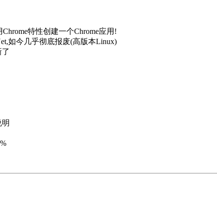
Chrome特性创建一个Chrome应用!
t,如今几乎彻底报废(高版本Linux)
新了
说明
5%