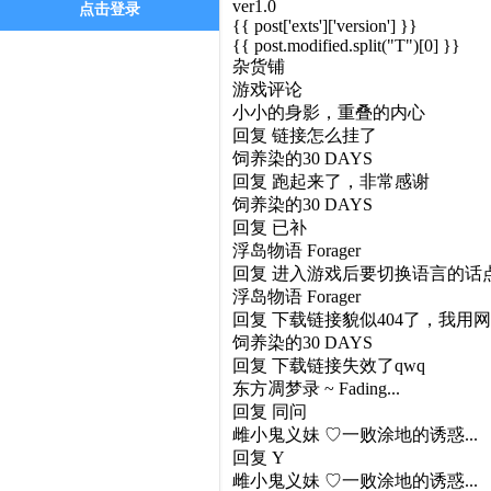
ver1.0
点击登录
{{ post['exts']['version'] }}
{{ post.modified.split("T")[0] }}
杂货铺
游戏评论
小小的身影，重叠的内心
回复
链接怎么挂了
饲养染的30 DAYS
回复
跑起来了，非常感谢
饲养染的30 DAYS
回复
已补
浮岛物语 Forager
回复
进入游戏后要切换语言的话点 Se
浮岛物语 Forager
回复
下载链接貌似404了，我用网
饲养染的30 DAYS
回复
下载链接失效了qwq
东方凋梦录 ~ Fading...
回复
同问
雌小鬼义妹 ♡一败涂地的诱惑...
回复
Y
雌小鬼义妹 ♡一败涂地的诱惑...