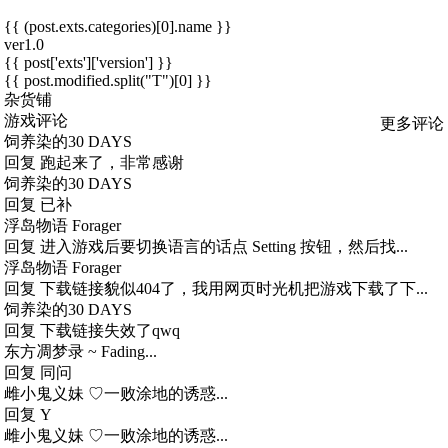
{{ (post.exts.categories)[0].name }}
ver1.0
{{ post['exts']['version'] }}
{{ post.modified.split("T")[0] }}
杂货铺
游戏评论
更多评论
饲养染的30 DAYS
回复
跑起来了，非常感谢
饲养染的30 DAYS
回复
已补
浮岛物语 Forager
回复
进入游戏后要切换语言的话点 Setting 按钮，然后找...
浮岛物语 Forager
回复
下载链接貌似404了，我用网页时光机把游戏下载了下...
饲养染的30 DAYS
回复
下载链接失效了qwq
东方凋梦录 ~ Fading...
回复
同问
雌小鬼义妹 ♡一败涂地的诱惑...
回复
Y
雌小鬼义妹 ♡一败涂地的诱惑...