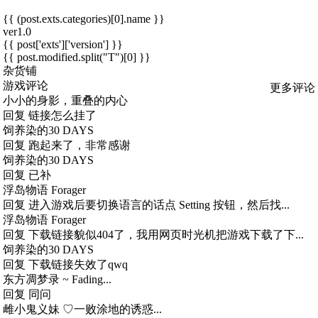
{{ (post.exts.categories)[0].name }}
ver1.0
{{ post['exts']['version'] }}
{{ post.modified.split("T")[0] }}
杂货铺
游戏评论
更多评论
小小的身影，重叠的内心
回复
链接怎么挂了
饲养染的30 DAYS
回复
跑起来了，非常感谢
饲养染的30 DAYS
回复
已补
浮岛物语 Forager
回复
进入游戏后要切换语言的话点 Setting 按钮，然后找...
浮岛物语 Forager
回复
下载链接貌似404了，我用网页时光机把游戏下载了下...
饲养染的30 DAYS
回复
下载链接失效了qwq
东方凋梦录 ~ Fading...
回复
同问
雌小鬼义妹 ♡一败涂地的诱惑...