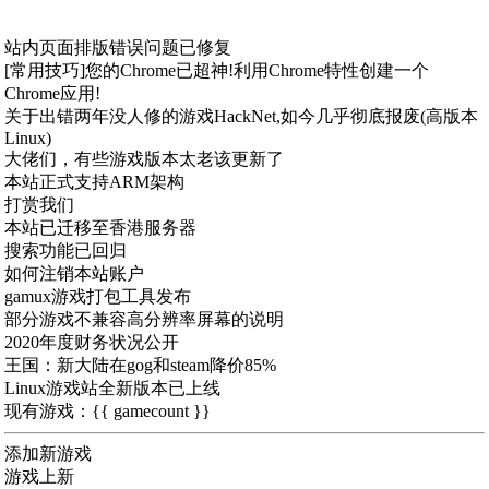
站内页面排版错误问题已修复
[常用技巧]您的Chrome已超神!利用Chrome特性创建一个
Chrome应用!
关于出错两年没人修的游戏HackNet,如今几乎彻底报废(高版本
Linux)
大佬们，有些游戏版本太老该更新了
本站正式支持ARM架构
打赏我们
本站已迁移至香港服务器
搜索功能已回归
如何注销本站账户
gamux游戏打包工具发布
部分游戏不兼容高分辨率屏幕的说明
2020年度财务状况公开
王国：新大陆在gog和steam降价85%
Linux游戏站全新版本已上线
现有游戏：{{ gamecount }}
添加新游戏
游戏上新