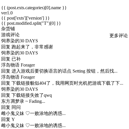
{{ (post.exts.categories)[0].name }}
ver1.0
{{ post['exts']['version'] }}
{{ post.modified.split("T")[0] }}
杂货铺
游戏评论
更多评论
饲养染的30 DAYS
回复
跑起来了，非常感谢
饲养染的30 DAYS
回复
已补
浮岛物语 Forager
回复
进入游戏后要切换语言的话点 Setting 按钮，然后找...
浮岛物语 Forager
回复
下载链接貌似404了，我用网页时光机把游戏下载了下...
饲养染的30 DAYS
回复
下载链接失效了qwq
东方凋梦录 ~ Fading...
回复
同问
雌小鬼义妹 ♡一败涂地的诱惑...
回复
Y
雌小鬼义妹 ♡一败涂地的诱惑...