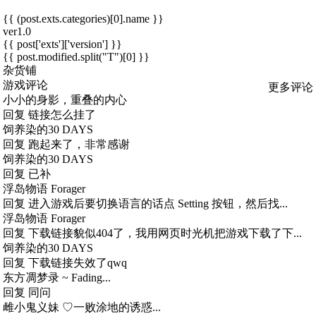
{{ (post.exts.categories)[0].name }}
ver1.0
{{ post['exts']['version'] }}
{{ post.modified.split("T")[0] }}
杂货铺
游戏评论
更多评论
小小的身影，重叠的内心
回复
链接怎么挂了
饲养染的30 DAYS
回复
跑起来了，非常感谢
饲养染的30 DAYS
回复
已补
浮岛物语 Forager
回复
进入游戏后要切换语言的话点 Setting 按钮，然后找...
浮岛物语 Forager
回复
下载链接貌似404了，我用网页时光机把游戏下载了下...
饲养染的30 DAYS
回复
下载链接失效了qwq
东方凋梦录 ~ Fading...
回复
同问
雌小鬼义妹 ♡一败涂地的诱惑...