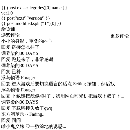
{{ (post.exts.categories)[0].name }}
ver1.0
{{ post['exts']['version'] }}
{{ post.modified.split("T")[0] }}
杂货铺
游戏评论
更多评论
小小的身影，重叠的内心
回复
链接怎么挂了
饲养染的30 DAYS
回复
跑起来了，非常感谢
饲养染的30 DAYS
回复
已补
浮岛物语 Forager
回复
进入游戏后要切换语言的话点 Setting 按钮，然后找...
浮岛物语 Forager
回复
下载链接貌似404了，我用网页时光机把游戏下载了下...
饲养染的30 DAYS
回复
下载链接失效了qwq
东方凋梦录 ~ Fading...
回复
同问
雌小鬼义妹 ♡一败涂地的诱惑...