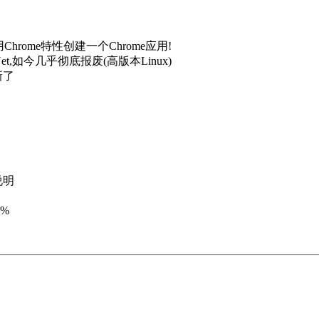
Chrome特性创建一个Chrome应用!
t,如今几乎彻底报废(高版本Linux)
新了
说明
5%