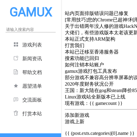
GAMUX
站内页面排版错误问题已修复
[常用技巧]您的Chrome已超神!利用
关于出错两年没人修的游戏HackNe
大佬们，有些游戏版本太老该更
本站正式支持ARM架构
游戏列表
打赏我们
本站已迁移至香港服务器
搜索功能已回归
新闻资讯
如何注销本站账户
gamux游戏打包工具发布
帮助文档
部分游戏不兼容高分辨率屏幕的
2020年度财务状况公开
愿望清单
王国：新大陆在gog和steam降价8
Linux游戏站全新版本已上线
交流面板
现有游戏：{{ gamecount }}
打赏本站
添加新游戏
游戏上新
{{ (post.exts.categories)[0].name }}