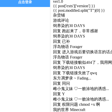
ver1.0
点击登录
{{ post['exts']['version'] }}
{{ post.modified.split("T")[0] }}
杂货铺
游戏评论
饲养染的30 DAYS
回复
跑起来了，非常感谢
饲养染的30 DAYS
回复
已补
浮岛物语 Forager
回复
进入游戏后要切换语言的话点 Se
浮岛物语 Forager
回复
下载链接貌似404了，我用网
饲养染的30 DAYS
回复
下载链接失效了qwq
东方凋梦录 ~ Fading...
回复
同问
雌小鬼义妹 ♡一败涂地的诱惑...
回复
Y
雌小鬼义妹 ♡一败涂地的诱惑...
回复
权限问题 chmod +x 啊
我的世界 Minecraft