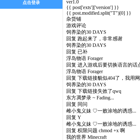
ver1.0
点击登录
{{ post['exts']['version'] }}
{{ post.modified.split("T")[0] }}
杂货铺
游戏评论
饲养染的30 DAYS
回复
跑起来了，非常感谢
饲养染的30 DAYS
回复
已补
浮岛物语 Forager
回复
进入游戏后要切换语言的话点 Se
浮岛物语 Forager
回复
下载链接貌似404了，我用网
饲养染的30 DAYS
回复
下载链接失效了qwq
东方凋梦录 ~ Fading...
回复
同问
雌小鬼义妹 ♡一败涂地的诱惑...
回复
Y
雌小鬼义妹 ♡一败涂地的诱惑...
回复
权限问题 chmod +x 啊
我的世界 Minecraft