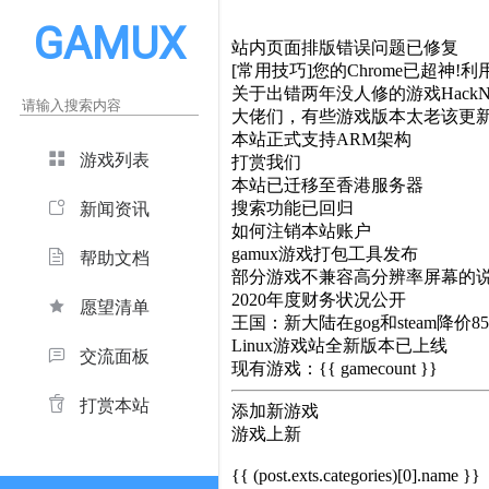
GAMUX
站内页面排版错误问题已修复
[常用技巧]您的Chrome已超神!利用
关于出错两年没人修的游戏HackNe
大佬们，有些游戏版本太老该更
本站正式支持ARM架构
游戏列表
打赏我们
本站已迁移至香港服务器
搜索功能已回归
新闻资讯
如何注销本站账户
gamux游戏打包工具发布
帮助文档
部分游戏不兼容高分辨率屏幕的
2020年度财务状况公开
愿望清单
王国：新大陆在gog和steam降价8
Linux游戏站全新版本已上线
交流面板
现有游戏：{{ gamecount }}
打赏本站
添加新游戏
游戏上新
{{ (post.exts.categories)[0].name }}