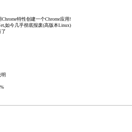
Chrome特性创建一个Chrome应用!
t,如今几乎彻底报废(高版本Linux)
新了
说明
5%