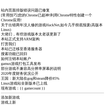
站内页面排版错误问题已修复
[常用技巧]您的Chrome已超神!利用Chrome特性创建一个
Chrome应用!
关于出错两年没人修的游戏HackNet,如今几乎彻底报废(高版本
Linux)
大佬们，有些游戏版本太老该更新了
本站正式支持ARM架构
打赏我们
本站已迁移至香港服务器
搜索功能已回归
如何注销本站账户
gamux游戏打包工具发布
部分游戏不兼容高分辨率屏幕的说明
2020年度财务状况公开
王国：新大陆在gog和steam降价85%
Linux游戏站全新版本已上线
现有游戏：{{ gamecount }}
添加新游戏
游戏上新