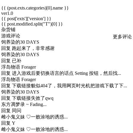
{{ (post.exts.categories)[0].name }}
ver1.0
{{ post['exts']['version'] }}
{{ post.modified.split("T")[0] }}
杂货铺
游戏评论
更多评论
饲养染的30 DAYS
回复
跑起来了，非常感谢
饲养染的30 DAYS
回复
已补
浮岛物语 Forager
回复
进入游戏后要切换语言的话点 Setting 按钮，然后找...
浮岛物语 Forager
回复
下载链接貌似404了，我用网页时光机把游戏下载了下...
饲养染的30 DAYS
回复
下载链接失效了qwq
东方凋梦录 ~ Fading...
回复
同问
雌小鬼义妹 ♡一败涂地的诱惑...
回复
Y
雌小鬼义妹 ♡一败涂地的诱惑...