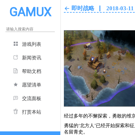
GAMUX
即时战略
2018-03-11
游戏列表
新闻资讯
‹
帮助文档
愿望清单
交流面板
打赏本站
经过多年的不懈探索，勇敢的维京人
勇猛的‘北方人’已经开始探索和
名留青史。