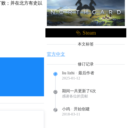
打败；并在北方有史以
Steam
本文标签
官方中文
修订记录
liu lizhi · 最后作者
2025-01-12
期间一共更新了6次
感谢各位的贡献
小鸡 · 开始创建
2018-03-11