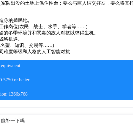
灵军队出没的土地上保住性命；要么与巨人结交好友，要么将其
陆建造你的殖民地。
工作岗位(农民、战士、水手、学者等……)
酷的冬季环境并和恶毒的敌人对抗以求得生机。
战略机遇。
、名望、知识、交易等……)
同难度等级和人格的人工智能对抗
equivalent
5750 or better
间
ion: 1366x768
，能补一下吗