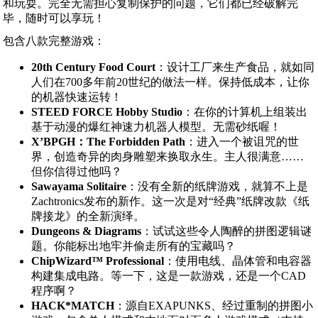
和玩耍。完全无需担心复制保护的问题，它们都已经破解完
毕，随时可以享玩！
包含八款完整游戏：
20th Century Food Court
：设计工厂来生产食品，就如同
人们在700多年前20世纪的做法一样。保持低成本，让你
的机器快速运转！
STEED FORCE Hobby Studio
：在你的计算机上组装出
基于动漫的爆红神速力机器人模型。无需砂纸喔！
X’BPGH：The Forbidden Path
：进入一个被诅咒的世
界，创造奇异的肉身雕塑来换取永生。主人很满意……
但你信得过他吗？
Sawayama Solitaire
：没有全新的纸牌游戏，就算不上是
Zachtronics发布的新作。这一次是对“经典”纸牌改款《纸
牌接龙》的全新演绎。
Dungeons & Diagrams
：试试这些令人陶醉的拼图逻辑谜
题。你能标出地牢并偷走所有的宝藏吗？
ChipWizard™ Professional
：使用电线、晶体管和电容器
构建集成电路。等一下，这是一款游戏，还是一个CAD
程序啊？
HACK*MATCH
：源自EXAPUNKS、经过重制的拼图小