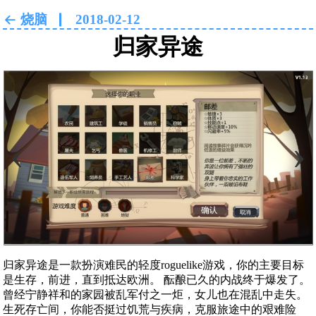
烧脑
2018-02-12
归家异途
‹
›
归家异途是一款扮演难民的轻度roguelike游戏，你的主要目标
是生存，前进，直到抵达欧洲。 酝酿已久的内战终于爆发了。
曾经宁静祥和的家园被乱军付之一炬，女儿也在混乱中走失。
生死存亡间，你能否挺过饥荒与疾病，克服旅途中的艰难险