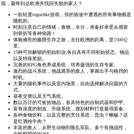
阻，最终到达欧洲并找回失散的家人？
一款轻度roguelike游戏，你的旅途中遭遇的所有事物都是
随机的。
时刻注意自己的情绪，食物，水分，准备好承受从感冒
到骨折等各种病困！
体验难民的极限生存之旅，去往欧洲的距离，是1500公
里。
15种可供解锁的初始职业,各自具有不同初始状态、物品
以及特殊奖励。
完善的RPG角色养成系统，培养最强的生存专家。
激烈的战斗系统，挑战迥异的敌人，掌握出手与格挡的
时机。
大量的随机事件以及室内场景，自由选择解决问题的方
式。
昼夜交替以及天气系统。
数以百计的可捡拾物品，各具特色的自制武器和护甲。
富有深度的制造、升级系统，搜刮材料打造最强装备。
各种食物饮料，以及完整的烹饪系统：昆虫？蜥蜴？还
是红酒炖牛肉？
丰富的敌人，从野生动物到叛乱军队。多个有挑战性，
个性鲜明的BOSS。