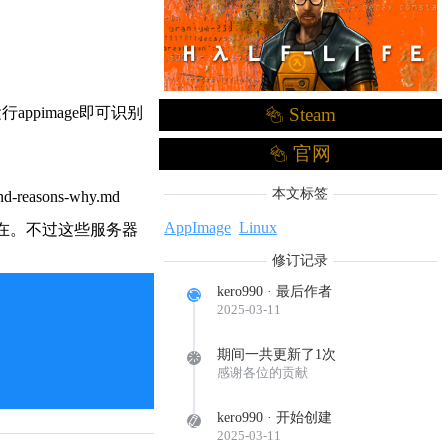
Steam
appimage即可识别
官网
本文标签
nd-reasons-why.md
AppImage
Linux
存在。不过这些服务器
修订记录
kero990 · 最后作者
2025-03-11
期间一共更新了1次
感谢各位的贡献
kero990 · 开始创建
2025-03-11