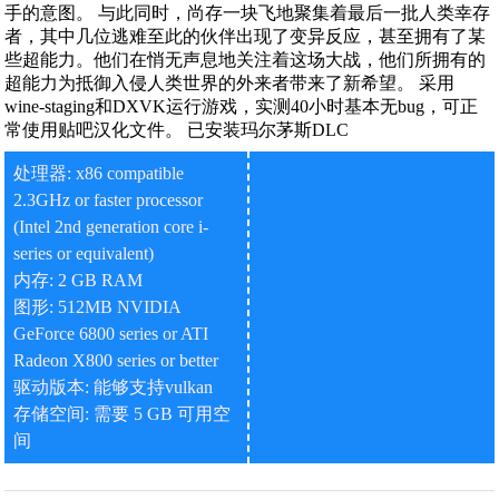
手的意图。 与此同时，尚存一块飞地聚集着最后一批人类幸存
者，其中几位逃难至此的伙伴出现了变异反应，甚至拥有了某
些超能力。他们在悄无声息地关注着这场大战，他们所拥有的
超能力为抵御入侵人类世界的外来者带来了新希望。 采用
wine-staging和DXVK运行游戏，实测40小时基本无bug，可正
常使用贴吧汉化文件。 已安装玛尔茅斯DLC
处理器: x86 compatible
2.3GHz or faster processor
(Intel 2nd generation core i-
series or equivalent)
内存: 2 GB RAM
图形: 512MB NVIDIA
GeForce 6800 series or ATI
Radeon X800 series or better
驱动版本: 能够支持vulkan
存储空间: 需要 5 GB 可用空
间