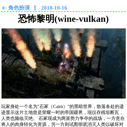
角色扮演
2018-10-16
恐怖黎明(wine-vulkan)
‹
›
玩家身处一个名为"石冢（Cairn）"的黑暗世界，散落各处的遗
迹显示这片土地曾是荣耀一时的帝国疆界，现仅存残垣断瓦，
人类也频临灭绝。 石冢现成为两派势力争夺的战场，一方意在
将人的肉身转化为资源，另一方则试图彻底消灭人类以破坏对