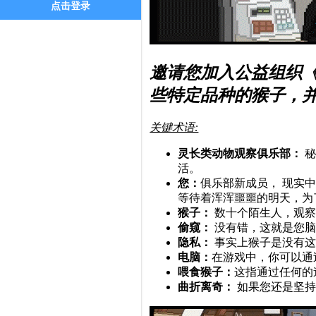
点击登录
邀请您加入公益组织
些特定品种的猴子，
关键术语:
灵长类动物观察俱乐部：
秘
活。
您：
俱乐部新成员， 现实
等待着浑浑噩噩的明天，为
猴子：
数十个陌生人，观察
偷窥：
没有错，这就是您脑
隐私：
事实上猴子是没有这
电脑：
在游戏中，你可以通
喂食猴子：
这指通过任何的
曲折离奇：
如果您还是坚持