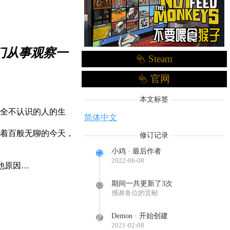
门从事观察一
Steam
。
官网
本文标签
全不认识的人的生
简体中文
过着百般无聊的今天，
修订记录
小鸡 · 最后作者
2022-06-08
他原因…
期间一共更新了3次
感谢各位的贡献
Demon · 开始创建
2021-02-08