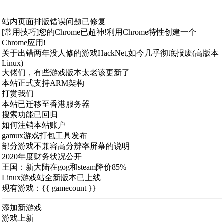
站内页面排版错误问题已修复
[常用技巧]您的Chrome已超神!利用Chrome特性创建一个
Chrome应用!
关于出错两年没人修的游戏HackNet,如今几乎彻底报废(高版本
Linux)
大佬们，有些游戏版本太老该更新了
本站正式支持ARM架构
打赏我们
本站已迁移至香港服务器
搜索功能已回归
如何注销本站账户
gamux游戏打包工具发布
部分游戏不兼容高分辨率屏幕的说明
2020年度财务状况公开
王国：新大陆在gog和steam降价85%
Linux游戏站全新版本已上线
现有游戏：{{ gamecount }}
添加新游戏
游戏上新