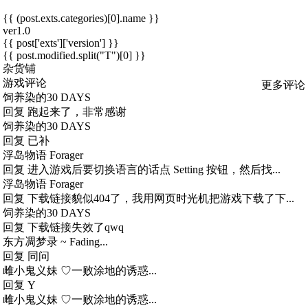
{{ (post.exts.categories)[0].name }}
ver1.0
{{ post['exts']['version'] }}
{{ post.modified.split("T")[0] }}
杂货铺
游戏评论
更多评论
饲养染的30 DAYS
回复
跑起来了，非常感谢
饲养染的30 DAYS
回复
已补
浮岛物语 Forager
回复
进入游戏后要切换语言的话点 Setting 按钮，然后找...
浮岛物语 Forager
回复
下载链接貌似404了，我用网页时光机把游戏下载了下...
饲养染的30 DAYS
回复
下载链接失效了qwq
东方凋梦录 ~ Fading...
回复
同问
雌小鬼义妹 ♡一败涂地的诱惑...
回复
Y
雌小鬼义妹 ♡一败涂地的诱惑...