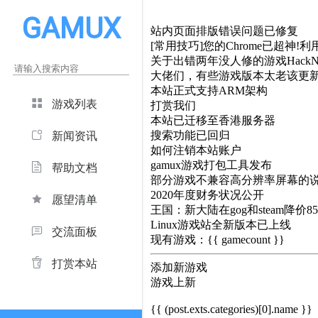
GAMUX
站内页面排版错误问题已修复
[常用技巧]您的Chrome已超神!利用
关于出错两年没人修的游戏HackNe
大佬们，有些游戏版本太老该更
本站正式支持ARM架构
游戏列表
打赏我们
本站已迁移至香港服务器
搜索功能已回归
新闻资讯
如何注销本站账户
gamux游戏打包工具发布
帮助文档
部分游戏不兼容高分辨率屏幕的
2020年度财务状况公开
愿望清单
王国：新大陆在gog和steam降价8
Linux游戏站全新版本已上线
交流面板
现有游戏：{{ gamecount }}
打赏本站
添加新游戏
游戏上新
{{ (post.exts.categories)[0].name }}