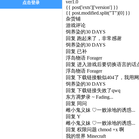
ver1.0
点击登录
{{ post['exts']['version'] }}
{{ post.modified.split("T")[0] }}
杂货铺
游戏评论
饲养染的30 DAYS
回复
跑起来了，非常感谢
饲养染的30 DAYS
回复
已补
浮岛物语 Forager
回复
进入游戏后要切换语言的话点 Se
浮岛物语 Forager
回复
下载链接貌似404了，我用网
饲养染的30 DAYS
回复
下载链接失效了qwq
东方凋梦录 ~ Fading...
回复
同问
雌小鬼义妹 ♡一败涂地的诱惑...
回复
Y
雌小鬼义妹 ♡一败涂地的诱惑...
回复
权限问题 chmod +x 啊
我的世界 Minecraft