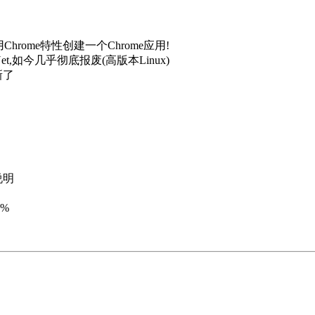
Chrome特性创建一个Chrome应用!
t,如今几乎彻底报废(高版本Linux)
新了
说明
5%