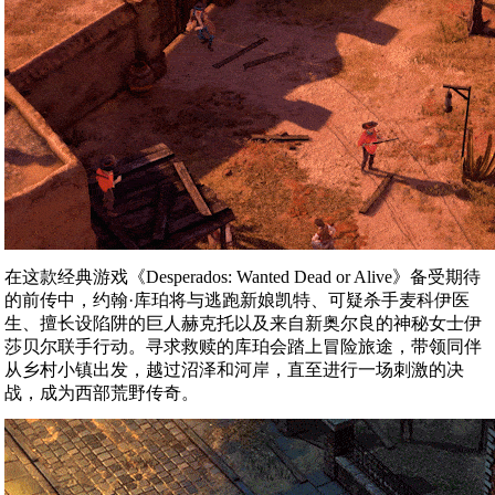
在这款经典游戏《Desperados: Wanted Dead or Alive》备受期待
的前传中，约翰·库珀将与逃跑新娘凯特、可疑杀手麦科伊医
生、擅长设陷阱的巨人赫克托以及来自新奥尔良的神秘女士伊
莎贝尔联手行动。寻求救赎的库珀会踏上冒险旅途，带领同伴
从乡村小镇出发，越过沼泽和河岸，直至进行一场刺激的决
战，成为西部荒野传奇。