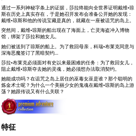
通过一系列神秘字条上的证据，莎拉终能向全世界证明戴维•琼
斯在历史上真实存在，于是她召开发布会准备公开她的发现：
戴维•琼斯和他的传说宝藏是真的，就藏在一座被诅咒的岛上。
突然间，戴维•琼斯的船出现在了海面上，亡灵海盗冲入博物
馆，绑架了莎拉和她女儿。
她们被送到了琼斯的船上。为了救回母亲，科瑞•布莱克同意与
深海恶魔签订了黑暗契约...
莎拉•布莱克必须面对有史以来最困难的任务：为了救回女儿，
阻止戴维•琼斯夺去她的灵魂，她必须想办法取消契约。
她能成功吗？在诅咒之岛上居住的巫毒女巫是谁？那个聪明的
炼金术士呢？为什么一个美丽少女的鬼魂在戴维•琼斯的岛上游
荡？她跟传说又有什么关联？
特征