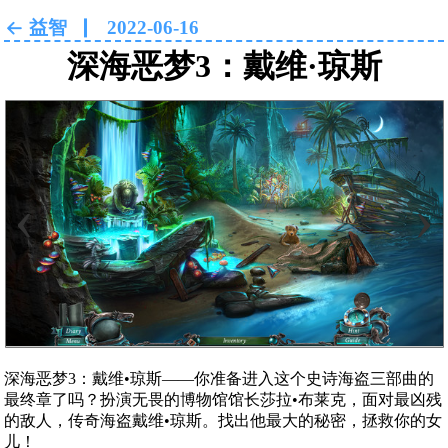
益智
2022-06-16
深海恶梦3：戴维·琼斯
Nightmares from the Deep 3:
Davy Jones
‹
›
深海恶梦3：戴维•琼斯——你准备进入这个史诗海盗三部曲的
最终章了吗？扮演无畏的博物馆馆长莎拉•布莱克，面对最凶残
的敌人，传奇海盗戴维•琼斯。找出他最大的秘密，拯救你的女
儿！