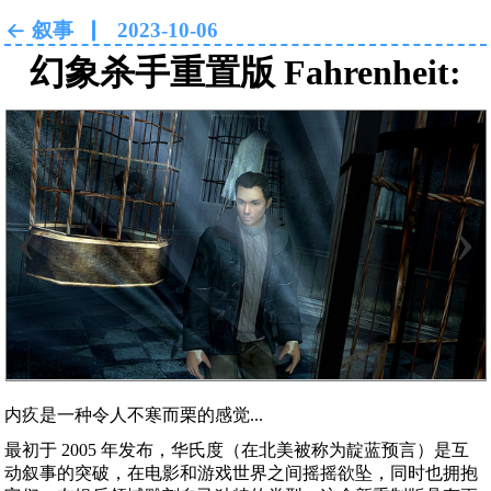
叙事
2023-10-06
幻象杀手重置版 Fahrenheit:
Indigo Prophecy Remastered
‹
›
内疚是一种令人不寒而栗的感觉...
最初于 2005 年发布，华氏度（在北美被称为靛蓝预言）是互
动叙事的突破，在电影和游戏世界之间摇摇欲坠，同时也拥抱