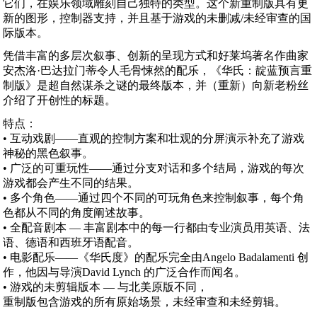
它们，在娱乐领域雕刻自己独特的类型。这个新重制版具有更
新的图形，控制器支持，并且基于游戏的未删减/未经审查的国
际版本。
凭借丰富的多层次叙事、创新的呈现方式和好莱坞著名作曲家
安杰洛·巴达拉门蒂令人毛骨悚然的配乐，《华氏：靛蓝预言重
制版》是超自然谋杀之谜的最终版本，并（重新）向新老粉丝
介绍了开创性的标题。
特点：
• 互动戏剧——直观的控制方案和壮观的分屏演示补充了游戏
神秘的黑色叙事。
• 广泛的可重玩性——通过分支对话和多个结局，游戏的每次
游戏都会产生不同的结果。
• 多个角色——通过四个不同的可玩角色来控制叙事，每个角
色都从不同的角度阐述故事。
• 全配音剧本 — 丰富剧本中的每一行都由专业演员用英语、法
语、德语和西班牙语配音。
• 电影配乐——《华氏度》的配乐完全由Angelo Badalamenti 创
作，他因与导演David Lynch 的广泛合作而闻名。
• 游戏的未剪辑版本 — 与北美原版不同，
重制版包含游戏的所有原始场景，未经审查和未经剪辑。