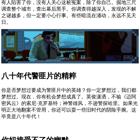
有人陷害了你，没有人关心这桩冤案，除了你自己。掘地三尺
调查整个城市，查出幕后黑手。你调查得越深入，发现的不解
之谜越多，但一定要小心行事。有些暗流在涌动，永远不见天
日。
八十年代警匪片的精粹
你是否梦想过要成为警匪片中的英雄？你一定梦想过，我们都
梦想过。现在，你有机会梦想成真了。英俊潇洒，不输《迈阿
密风云》的索尼·克罗基特；神警雄风，不逊警探哈里。如果光
明正大地翻案不管用，你还可以耍一些旧时代的阴险手腕。这
毕竟是八十年代！