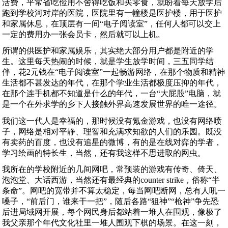
活费，平常省吃俭用不舍得吃饭和买零食，就盼着每天放学后
跑到学校河对岸的医院，医院里有一幢楼是医护楼，用于医护
和家属休息，在顶层有一间“电子阅读室”，任何人都可以交上
一定的费用办一张会员卡，然后就可以上机。
所谓的供医护和家属娱乐，其实绝大部分用户都是附近的学
生。这里每天热闹的时候，就是学生放学时间，三五同学结
伴，花2元钱在“电子阅读室”一起畅游网络，在那个物质和精神
生活都不甚发达的年代，在那个学业生活都极度压抑的年代，
在那个连手机都不知道是什么的年代，一台“大屁股”电脑，就
是一个在外求学的乡下人接触外界高速发展世界的唯一途径。
我们这一代人是幸福的，那时候没有氪金游戏，也没有网络喷
子，网络是相对平静、理智和充满求知欲的人们的乐园。既没
有卖药的百度，也没有追星的微博，有的是在线对弈的学者，
学习绘画的特长生，当然，还有我这样不思进取的网虫。
我所在的学校附近的几间网吧，常预装的游戏有传奇、倚天、
泡泡堂、大话西游，当然还有最经典的counter strike，俗称“半
条命”。网吧的宽带并不算太稳定，每当网吧断网，总有人吼一
嗓子，“前后门，谁来干一把”，随后各路“狙神”“枪神”争先恐
后进局域网开展，每个网民身后都站着一堆人在围观，像极了
我父亲那个年代文化社里一堆人围观下棋的场景。在这一刻，